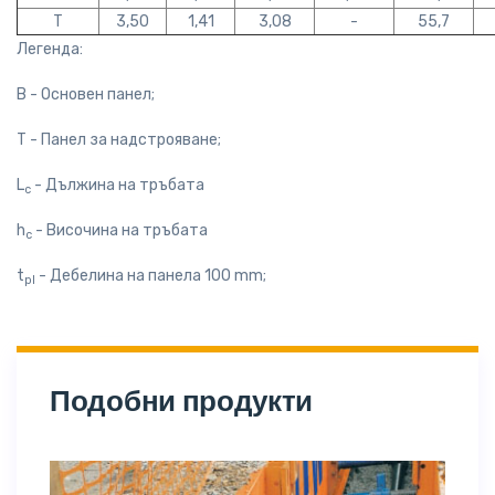
T
3,50
1,41
3,08
-
55,7
Легенда:
B - Основен панел;
Т - Панел за надстрояване;
L
- Дължина на тръбата
c
h
- Височина на тръбата
с
t
- Дебелина на панела 100 mm;
pl
Подобни продукти