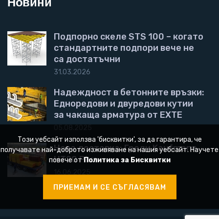
Новини
Подпорно скеле STS 100 – когато
стандартните подпори вече не
са достатъчни
31.03.2026
Надеждност в бетонните връзки:
Едноредови и двуредови кутии
за чакаща арматура от EXTE
05.08.2025
Този уебсайт използва 'бисквитки', за да гарантира, че
Нова доставка: Греди Kaufmann
получавате най-доброто изживяване на нашия уебсайт. Научете
HT20 Plus
повече от
Политика за Бисквитки
16.06.2025
ПРИЕМАМ И СЕ СЪГЛАСЯВАМ