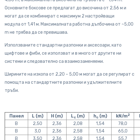
Основните боксове се предлагат до височина от 2,56 м и
могат да се комбинират с максимум 2 настройващи
модула от 1,41 м. Максималната работна дълбочина от ~5,00
m не трябва да се превишава.
Използваните стандартни разпонки и аксесоари, като
щифтове и фиби, се използват и в много от другите ни
системи и следователно са взаимозаменяеми.
Ширините на изкопа от 2,20 – 5,00 м могат да се регулират с
помощта на стандартните разпонки и удължителните
тръби.
2
Панел
L (m)
H (m)
L
(m)
h
(m)
kN/m
c
c
B
2,50
2,36
2,08
1,54
78,0
B
3,0
2,36
2,58
1,54
65,0
B
3,50
2,36
2,58
1,54
55,7