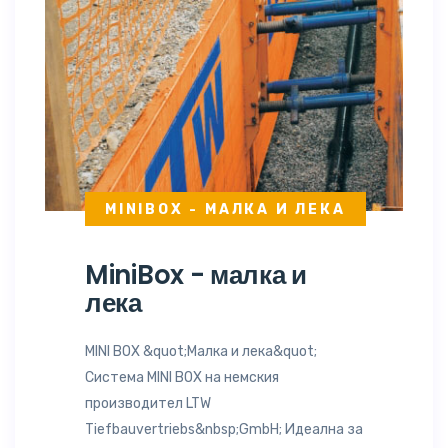
MINIBOX - МАЛКА И ЛЕКА
MiniBox - малка и
лека
MINI BOX &quot;Малка и лека&quot;
Система MINI BOX на немския
производител LTW
Tiefbauvertriebs&nbsp;GmbH; Идеална за