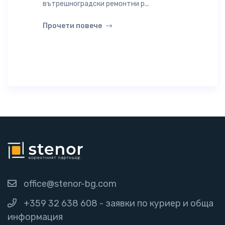
вътрешноградски ремонтни р...
Прочети повече
office@stenor-bg.com
+359 32 638 608 - заявки по куриер и обща
информация