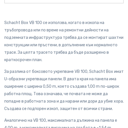
Schacht Box VB 100 се използва, когато в изкопа на
тръбопровода или по време на ремонтни дейности на
подземната инфраструктура трябва да се монтират шахтни
конструкции или пръстени, в допълнение към нормалното
трасе. За целта трасето трябва да бъде разширено в
краткосрочен план.
За разлика от боксовото укрепване VB 100, Schacht Box имат
U-образни укрепващи панели. В двата края на панела има
оширение с ширина 0,50 m, което създава 1,00 m по-широк
работна площ. Това означава, че почвата не може да
попадне в работната зона и да нарани или дори да убие хора.
Създава се подпорен изкоп, защитен от всички страни.
Аналогично на VB 100, максималната дължина на панела е
4,00 m, а максималната височина на тръбата е ~1,54 m.